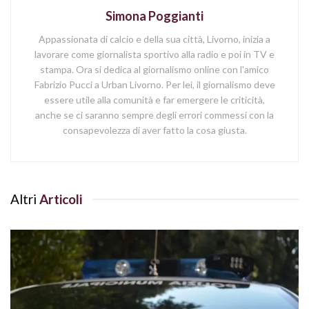
Simona Poggianti
Appassionata di calcio e della sua città, Livorno, inizia a
lavorare come giornalista sportivo alla radio e poi in TV e
stampa. Ora si dedica al giornalismo online con l'amico
Fabrizio Pucci a Urban Livorno. Per lei, il giornalismo deve
essere utile alla comunità e far emergere le criticità,
anche se ci saranno sempre degli errori commessi con la
consapevolezza di aver fatto la cosa giusta.
Altri
Articoli