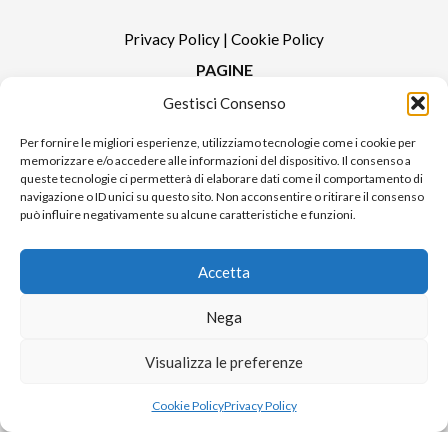
Privacy Policy
|
Cookie Policy
PAGINE
Gestisci Consenso
Redazione
Contatti
Per fornire le migliori esperienze, utilizziamo tecnologie come i cookie per
memorizzare e/o accedere alle informazioni del dispositivo. Il consenso a
Pubblicità
queste tecnologie ci permetterà di elaborare dati come il comportamento di
Sitemap
navigazione o ID unici su questo sito. Non acconsentire o ritirare il consenso
può influire negativamente su alcune caratteristiche e funzioni.
RUBRICHE
Notizie in Primo Piano
Accetta
Tutte le notizie
Urban Video
Nega
Livorno FAQs
Visualizza le preferenze
© 2024 UP di Poggianti Simona | Urban Livorno è una testata giornalistica
Cookie Policy
Privacy Policy
iscritta al numero n. 09/2018 del Registro Stampa del Tribunale di Livorno
Sito realizzato da
Alessio Rossi