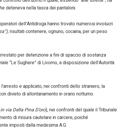
l controllo dell’uomo il quale, essendo “alle strette”, ha
 deteneva nella tasca dei pantaloni.
 operatori dell’Antidroga hanno trovato numerosi involucri
za”),
risultati contenere, ognuno, cocaina, per un peso
 arrestato per detenzione a fini di spaccio di sostanza
ale “Le Sughere” di Livorno, a disposizione dell’Autorità
 l’arresto e applicato, nei confronti dello straniero, la
con divieto di allontanamento in orario notturno.
(
in via Della Pina D’oro
), nei confronti del quale il Tribunale
ento di misura cautelare in carcere, poiché
mente imposti dalla medesima A.G.