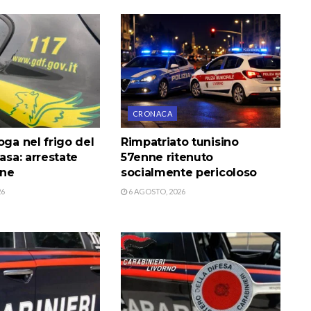
CRONACA
oga nel frigo del
Rimpatriato tunisino
casa: arrestate
57enne ritenuto
one
socialmente pericoloso
26
6 AGOSTO, 2026