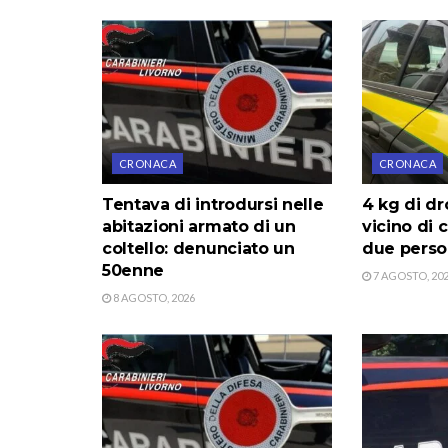
CRONACA
CRONACA
Tentava di introdursi nelle
4 kg di dr
abitazioni armato di un
vicino di 
coltello: denunciato un
due pers
50enne
7 AGOSTO, 20
8 AGOSTO, 2026