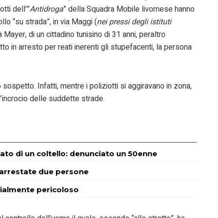
tti dell'”
Antidroga
” della Squadra Mobile livornese hanno
llo “su strada”, in via Maggi (
nei pressi degli istituti
a Mayer, di un cittadino tunisino di 31 anni, peraltro
tto in arresto per reati inerenti gli stupefacenti, la persona
ospetto. Infatti, mentre i poliziotti si aggiravano in zona,
’incrocio delle suddette strade.
mato di un coltello: denunciato un 50enne
a: arrestate due persone
cialmente pericoloso