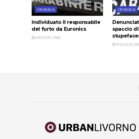
CRONACA
CRONACA
Individuato il responsabile
Denunciat
del furto da Euronics
spaccio d
stupeface
4 AGOSTO, 2026
29 LUGLIO, 20