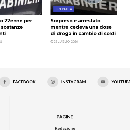
CRONACA
o 22enne per
Sorpreso e arrestato
i sostanze
mentre cedeva una dose
nti
di droga in cambio di soldi
26
28 LUGLIO, 2026
FACEBOOK
INSTAGRAM
YOUTUB
PAGINE
Redazione