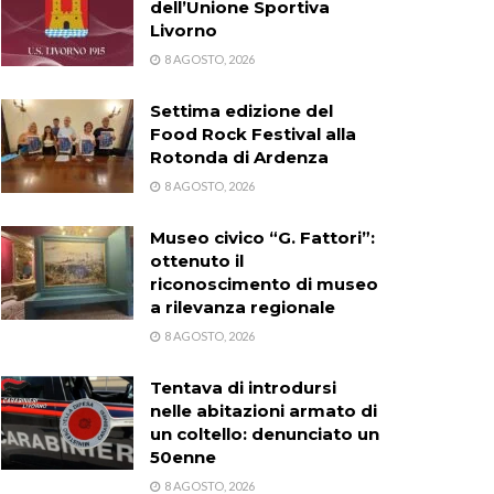
dell’Unione Sportiva
Livorno
8 AGOSTO, 2026
Settima edizione del
Food Rock Festival alla
Rotonda di Ardenza
8 AGOSTO, 2026
Museo civico “G. Fattori”:
ottenuto il
riconoscimento di museo
a rilevanza regionale
8 AGOSTO, 2026
Tentava di introdursi
nelle abitazioni armato di
un coltello: denunciato un
50enne
8 AGOSTO, 2026