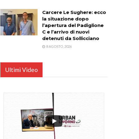
Carcere Le Sughere: ecco
la situazione dopo
l’apertura del Padiglione
C e l’arrivo di nuovi
detenuti da Sollicciano
8 AGOSTO, 2026
Ultimi Video
...