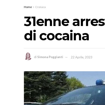
Home
Cronaca
31enne arres
di cocaina
di
Simona Poggianti
22 Aprile, 2023