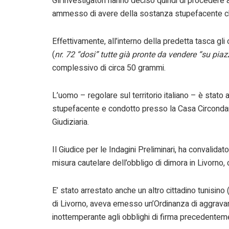
Gli investigatori hanno deciso quindi di procedere a
ammesso di avere della sostanza stupefacente che
Effettivamente, all’interno della predetta tasca gli
(
nr. 72 “dosi” tutte già pronte da vendere “su piaz
complessivo di circa 50 grammi.
L’uomo – regolare sul territorio italiano – è stato
stupefacente e condotto presso la Casa Circondari
Giudiziaria.
Il Giudice per le Indagini Preliminari, ha convalidato
misura cautelare dell’obbligo di dimora in Livorno, 
E’ stato arrestato anche un altro cittadino tunisino 
di Livorno, aveva emesso un’Ordinanza di aggravam
inottemperante agli obblighi di firma precedente