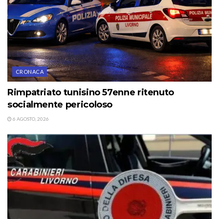
CRONACA
Rimpatriato tunisino 57enne ritenuto
socialmente pericoloso
6 AGOSTO, 2026