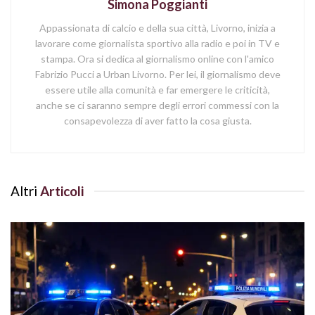
Simona Poggianti
Appassionata di calcio e della sua città, Livorno, inizia a
lavorare come giornalista sportivo alla radio e poi in TV e
stampa. Ora si dedica al giornalismo online con l'amico
Fabrizio Pucci a Urban Livorno. Per lei, il giornalismo deve
essere utile alla comunità e far emergere le criticità,
anche se ci saranno sempre degli errori commessi con la
consapevolezza di aver fatto la cosa giusta.
Altri
Articoli