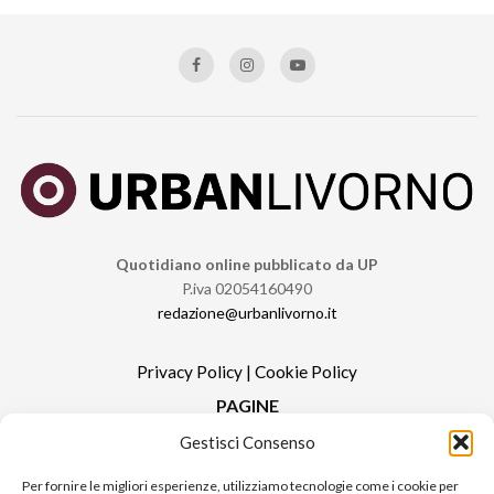
Quotidiano online pubblicato da UP
P.iva 02054160490
redazione@urbanlivorno.it
Privacy Policy
|
Cookie Policy
PAGINE
Gestisci Consenso
Redazione
Contatti
Per fornire le migliori esperienze, utilizziamo tecnologie come i cookie per