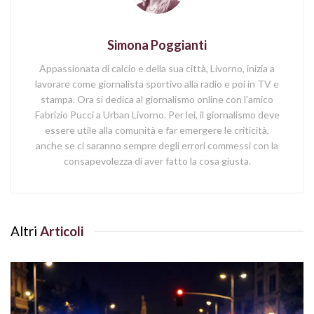
Simona Poggianti
Appassionata di calcio e della sua città, Livorno, inizia a
lavorare come giornalista sportivo alla radio e poi in TV e
stampa. Ora si dedica al giornalismo online con l'amico
Fabrizio Pucci a Urban Livorno. Per lei, il giornalismo deve
essere utile alla comunità e far emergere le criticità,
anche se ci saranno sempre degli errori commessi con la
consapevolezza di aver fatto la cosa giusta.
Altri
Articoli