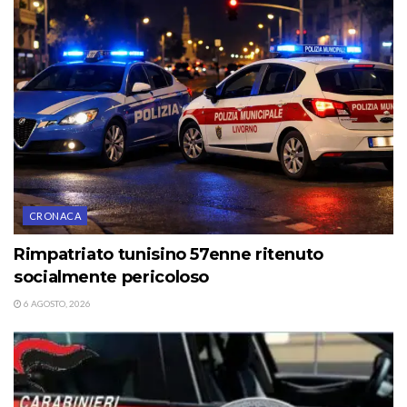
CRONACA
Rimpatriato tunisino 57enne ritenuto
socialmente pericoloso
6 AGOSTO, 2026