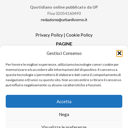
Quotidiano online pubblicato da UP
P.iva 02054160490
redazione@urbanlivorno.it
Privacy Policy
|
Cookie Policy
PAGINE
Gestisci Consenso
Redazione
Contatti
Per fornire le migliori esperienze, utilizziamo tecnologie come i cookie per
memorizzare e/o accedere alle informazioni del dispositivo. Il consenso a
Pubblicità
queste tecnologie ci permetterà di elaborare dati come il comportamento di
Sitemap
navigazione o ID unici su questo sito. Non acconsentire o ritirare il consenso
può influire negativamente su alcune caratteristiche e funzioni.
RUBRICHE
Notizie in Primo Piano
Accetta
Tutte le notizie
Urban Video
Nega
Livorno FAQs
Visualizza le preferenze