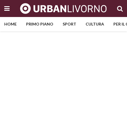
HOME
PRIMO PIANO
SPORT
CULTURA
PER IL