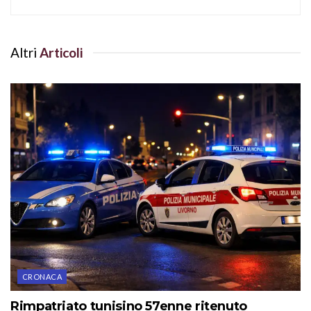
Altri
Articoli
CRONACA
Rimpatriato tunisino 57enne ritenuto