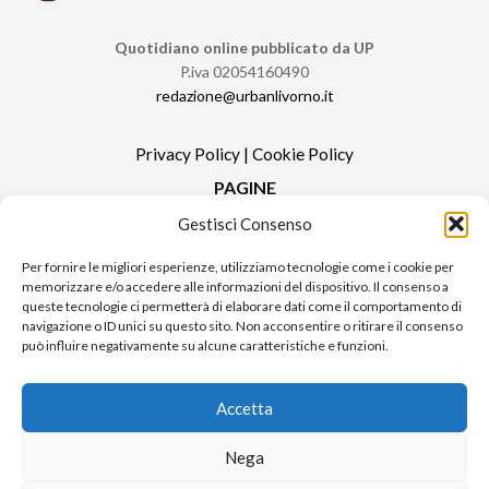
Quotidiano online pubblicato da UP
P.iva 02054160490
redazione@urbanlivorno.it
Privacy Policy
|
Cookie Policy
PAGINE
Gestisci Consenso
Redazione
Contatti
Per fornire le migliori esperienze, utilizziamo tecnologie come i cookie per
memorizzare e/o accedere alle informazioni del dispositivo. Il consenso a
Pubblicità
queste tecnologie ci permetterà di elaborare dati come il comportamento di
Sitemap
navigazione o ID unici su questo sito. Non acconsentire o ritirare il consenso
può influire negativamente su alcune caratteristiche e funzioni.
RUBRICHE
Notizie in Primo Piano
Accetta
Tutte le notizie
Urban Video
Nega
Livorno FAQs