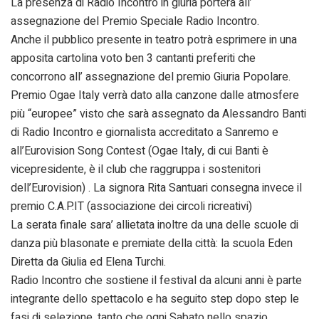
La presenza di Radio Incontro in giuria porterà all’
assegnazione del Premio Speciale Radio Incontro.
Anche il pubblico presente in teatro potrà esprimere in una
apposita cartolina voto ben 3 cantanti preferiti che
concorrono all’ assegnazione del premio Giuria Popolare.
Premio Ogae Italy verrà dato alla canzone dalle atmosfere
più “europee” visto che sarà assegnato da Alessandro Banti
di Radio Incontro e giornalista accreditato a Sanremo e
all’Eurovision Song Contest (Ogae Italy, di cui Banti è
vicepresidente, è il club che raggruppa i sostenitori
dell’Eurovision) . La signora Rita Santuari consegna invece il
premio C.A.P.IT (associazione dei circoli ricreativi)
La serata finale sara’ allietata inoltre da una delle scuole di
danza più blasonate e premiate della città: la scuola Eden
Diretta da Giulia ed Elena Turchi.
Radio Incontro che sostiene il festival da alcuni anni è parte
integrante dello spettacolo e ha seguito step dopo step le
fasi di selezione, tanto che ogni Sabato nello spazio