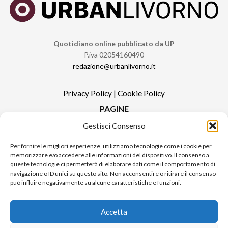
Quotidiano online pubblicato da UP
P.iva 02054160490
redazione@urbanlivorno.it
Privacy Policy
|
Cookie Policy
PAGINE
Gestisci Consenso
Redazione
Contatti
Per fornire le migliori esperienze, utilizziamo tecnologie come i cookie per
memorizzare e/o accedere alle informazioni del dispositivo. Il consenso a
Pubblicità
queste tecnologie ci permetterà di elaborare dati come il comportamento di
Sitemap
navigazione o ID unici su questo sito. Non acconsentire o ritirare il consenso
può influire negativamente su alcune caratteristiche e funzioni.
RUBRICHE
Notizie in Primo Piano
Accetta
Tutte le notizie