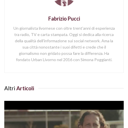
Fabrizio Pucci
Un giornalista livornese con oltre trent'anni di esperienza
tra radio, TV e carta stampata. Oggi si dedica alla ricerca
della qualità dell'informazione sui social network. Ama la
sua città nonostante i suoi difetti e crede che il
giornalismo non gridato possa fare la differenza. Ha
fondato Urban Livorno nel 2016 con Simona Poggianti.
Altri
Articoli