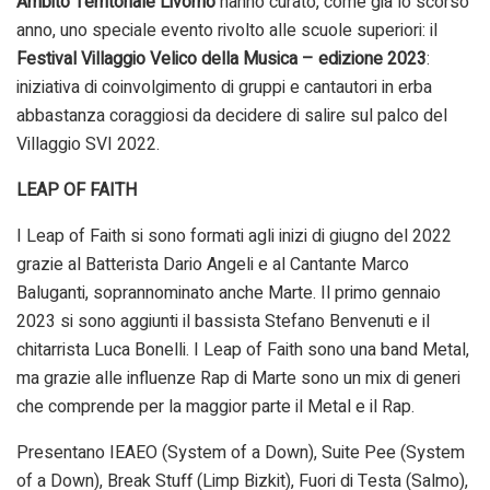
Ambito Territoriale Livorno
hanno curato, come già lo scorso
anno, uno speciale evento rivolto alle scuole superiori: il
Festival Villaggio Velico della Musica – edizione 2023
:
iniziativa di coinvolgimento di gruppi e cantautori in erba
abbastanza coraggiosi da decidere di salire sul palco del
Villaggio SVI 2022.
LEAP OF FAITH
I Leap of Faith si sono formati agli inizi di giugno del 2022
grazie al Batterista Dario Angeli e al Cantante Marco
Baluganti, soprannominato anche Marte. Il primo gennaio
2023 si sono aggiunti il bassista Stefano Benvenuti e il
chitarrista Luca Bonelli. I Leap of Faith sono una band Metal,
ma grazie alle influenze Rap di Marte sono un mix di generi
che comprende per la maggior parte il Metal e il Rap.
Presentano IEAEO (System of a Down), Suite Pee (System
of a Down), Break Stuff (Limp Bizkit), Fuori di Testa (Salmo),