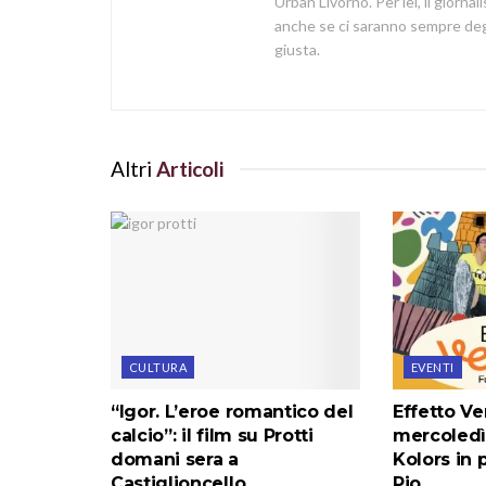
Urban Livorno. Per lei, il giorna
anche se ci saranno sempre degl
giusta.
Altri
Articoli
CULTURA
EVENTI
“Igor. L’eroe romantico del
Effetto Ve
calcio”: il film su Protti
mercoledì
domani sera a
Kolors in 
Castiglioncello
Pio