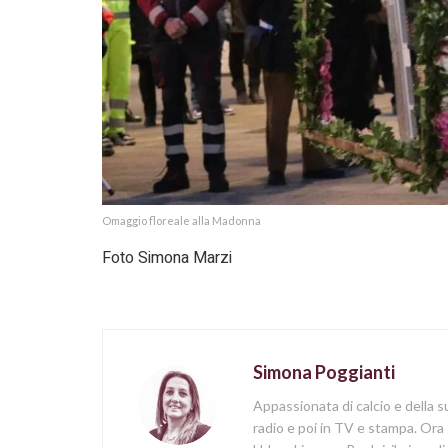
Omaggio floreale alla Madonna
Foto Simona Marzi
Simona Poggianti
Appassionata di calcio e della su
radio e poi in TV e stampa. Ora 