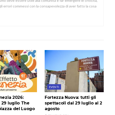
lismo deve essere utile alla comunità e far emergere le criticità,
i errori commessi con la consapevolezza di aver fatto la cosa
EVENTI
nezia 2026:
Fortezza Nuova: tutti gli
 29 luglio The
spettacoli dal 29 luglio al 2
piazza del Luogo
agosto