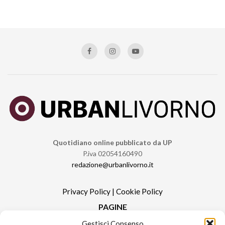
Quotidiano online pubblicato da UP
P.iva 02054160490
redazione@urbanlivorno.it
Privacy Policy
|
Cookie Policy
PAGINE
Gestisci Consenso