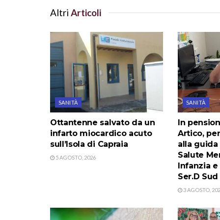
Altri
Articoli
SANITÀ
SANITÀ
Ottantenne salvato da un
In pension
infarto miocardico acuto
Artico, per
sull’Isola di Capraia
alla guida
Salute Men
5 AGOSTO, 2026
Infanzia 
Ser.D Sud
3 AGOSTO, 20