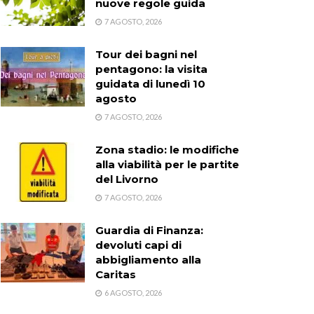
nuove regole guida
7 AGOSTO, 2026
Tour dei bagni nel
pentagono: la visita
guidata di lunedì 10
agosto
7 AGOSTO, 2026
Zona stadio: le modifiche
alla viabilità per le partite
del Livorno
7 AGOSTO, 2026
Guardia di Finanza:
devoluti capi di
abbigliamento alla
Caritas
6 AGOSTO, 2026