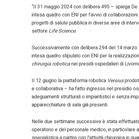
“Il 31 maggio 2024 con delibera 495 – spiega De M
intesa quadro con ENI per l’avvio di collaborazioni 
progetti di salute pubblica in diverse aree di interv
settore
Life Science
.
Successivamente con delibera 294 del 14 marzo 20
intesa quadro stipulato con ENI per la realizzazion
chirurgia robotica
nei presidi ospedalieri di Livor
Il 12 giugno la piattaforma robotica
Versius
prodot
e collaborativa – ha fatto ingresso nel presidio o
adeguamenti strutturali o impiantistici e senza impa
apparecchiature di sala già presenti.
Nelle due settimane successive è stata effettuata
operatorio e del personale medico, in particolare a
specialistica a partire con l’attività chirurgica in q