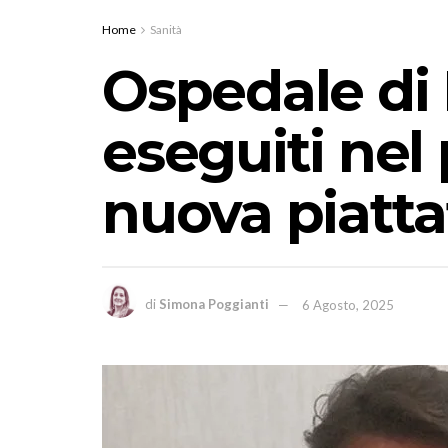
Home
Sanità
Ospedale di 
eseguiti nel 
nuova piatta
di
Simona Poggianti
6 Agosto, 2025