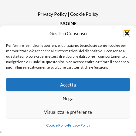
Privacy Policy
|
Cookie Policy
PAGINE
Gestisci Consenso
Redazione
Contatti
Per fornire le migliori esperienze, utilizziamo tecnologie come i cookie per
memorizzare e/o accedere alle informazioni del dispositivo. Il consenso a
Pubblicità
queste tecnologie ci permetterà di elaborare dati come il comportamento di
Sitemap
navigazione o ID unici su questo sito. Non acconsentire o ritirare il consenso
può influire negativamente su alcune caratteristiche e funzioni.
RUBRICHE
Notizie in Primo Piano
Accetta
Tutte le notizie
Urban Video
Nega
Livorno FAQs
Visualizza le preferenze
Cookie Policy
Privacy Policy
© 2024 UP di Poggianti Simona | Urban Livorno è una testata giornalistica
iscritta al numero n. 09/2018 del Registro Stampa del Tribunale di Livorno