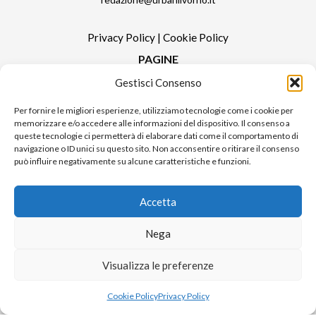
Privacy Policy
|
Cookie Policy
PAGINE
Gestisci Consenso
Redazione
Contatti
Per fornire le migliori esperienze, utilizziamo tecnologie come i cookie per
memorizzare e/o accedere alle informazioni del dispositivo. Il consenso a
Pubblicità
queste tecnologie ci permetterà di elaborare dati come il comportamento di
Sitemap
navigazione o ID unici su questo sito. Non acconsentire o ritirare il consenso
può influire negativamente su alcune caratteristiche e funzioni.
RUBRICHE
Notizie in Primo Piano
Accetta
Tutte le notizie
Urban Video
Nega
Livorno FAQs
Visualizza le preferenze
© 2024 UP di Poggianti Simona | Urban Livorno è una testata giornalistica
Cookie Policy
Privacy Policy
iscritta al numero n. 09/2018 del Registro Stampa del Tribunale di Livorno