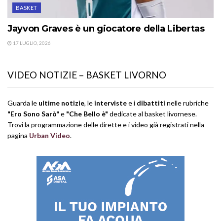
BASKET
Jayvon Graves è un giocatore della Libertas
17 LUGLIO, 2026
VIDEO NOTIZIE – BASKET LIVORNO
Guarda le
ultime notizie
, le
interviste
e i
dibattiti
nelle rubriche
"Ero Sono Sarò"
e
"Che Bello è"
dedicate al basket livornese.
Trovi la programmazione delle dirette e i video già registrati nella
pagina
Urban Video
.