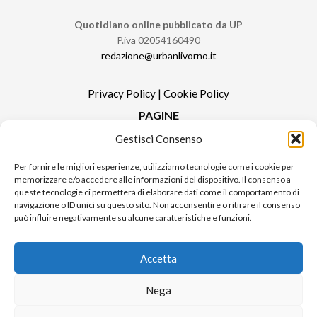
Quotidiano online pubblicato da UP
P.iva 02054160490
redazione@urbanlivorno.it
Privacy Policy
|
Cookie Policy
PAGINE
Gestisci Consenso
Redazione
Contatti
Per fornire le migliori esperienze, utilizziamo tecnologie come i cookie per
memorizzare e/o accedere alle informazioni del dispositivo. Il consenso a
Pubblicità
queste tecnologie ci permetterà di elaborare dati come il comportamento di
Sitemap
navigazione o ID unici su questo sito. Non acconsentire o ritirare il consenso
può influire negativamente su alcune caratteristiche e funzioni.
RUBRICHE
Notizie in Primo Piano
Accetta
Tutte le notizie
Urban Video
Nega
Livorno FAQs