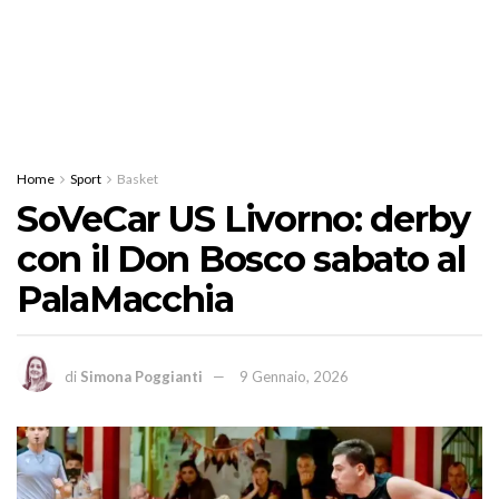
Home
Sport
Basket
SoVeCar US Livorno: derby
con il Don Bosco sabato al
PalaMacchia
di
Simona Poggianti
9 Gennaio, 2026