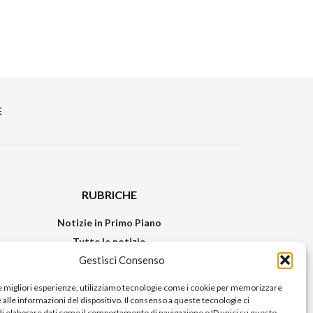
E
RUBRICHE
Notizie in Primo Piano
Tutte le notizie
Gestisci Consenso
Urban Video
Livorno FAQs
le migliori esperienze, utilizziamo tecnologie come i cookie per memorizzare
alle informazioni del dispositivo. Il consenso a queste tecnologie ci
i elaborare dati come il comportamento di navigazione o ID unici su questo