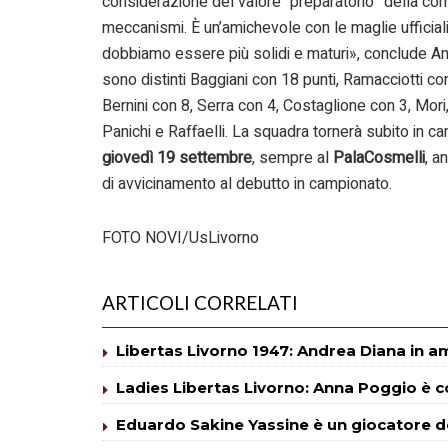
considerazione del valore “preparatorio” della co
meccanismi. È un’amichevole con le maglie ufficiali,
dobbiamo essere più solidi e maturi», conclude Ang
sono distinti Baggiani con 18 punti, Ramacciotti c
Bernini con 8, Serra con 4, Costaglione con 3, Mori
Panichi e Raffaelli. La squadra tornerà subito in 
giovedì 19 settembre
, sempre al
PalaCosmelli
, a
di avvicinamento al debutto in campionato.
FOTO NOVI/UsLivorno
ARTICOLI CORRELATI
Libertas Livorno 1947: Andrea Diana in a
Ladies Libertas Livorno: Anna Poggio è 
Eduardo Sakine Yassine è un giocatore de