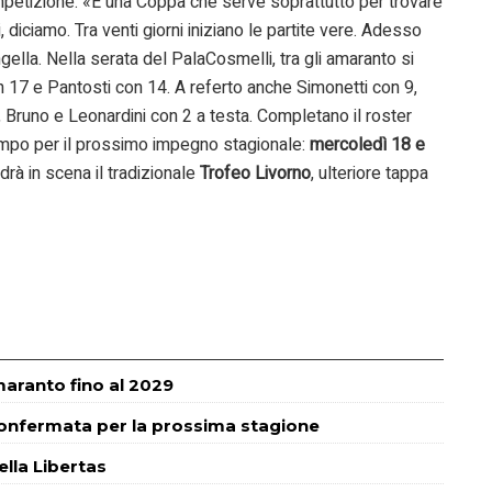
mpetizione: «È una Coppa che serve soprattutto per trovare
 diciamo. Tra venti giorni iniziano le partite vere. Adesso
ella. Nella serata del PalaCosmelli, tra gli amaranto si
on 17 e Pantosti con 14. A referto anche Simonetti con 9,
, Bruno e Leonardini con 2 a testa. Completano il roster
campo per il prossimo impegno stagionale:
mercoledì 18 e
ndrà in scena il tradizionale
Trofeo Livorno
, ulteriore tappa
maranto fino al 2029
confermata per la prossima stagione
lla Libertas