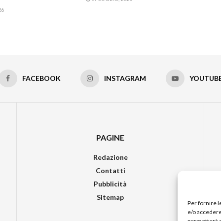
26
FACEBOOK
INSTAGRAM
YOUTUB
PAGINE
Redazione
Contatti
Pubblicità
Sitemap
Per fornire 
e/o accedere 
permetterà d