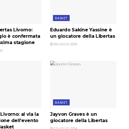
BASKET
ertas Livorno:
Eduardo Sakine Yassine è
io è confermata
un giocatore della Libertas
ssima stagione
18 LUGLIO, 2026
26
BASKET
Livorno: al via la
Jayvon Graves è un
ione dell’evento
giocatore della Libertas
Basket
17 LUGLIO, 2026