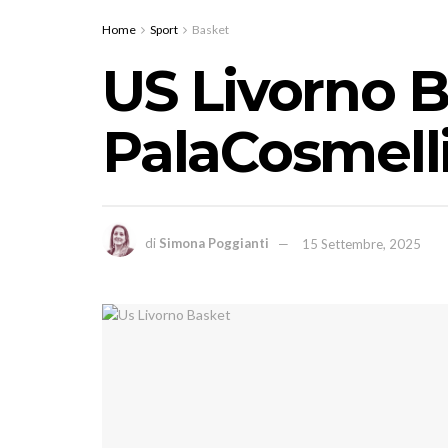
Home
Sport
Basket
US Livorno B
PalaCosmelli
di
Simona Poggianti
15 Settembre, 2025