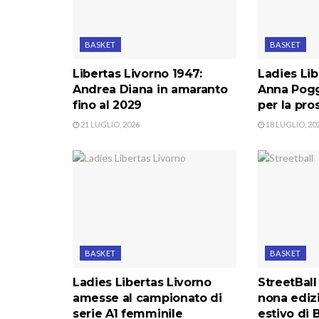
BASKET
BASKET
Libertas Livorno 1947:
Ladies Lib
Andrea Diana in amaranto
Anna Pogg
fino al 2029
per la pro
21 LUGLIO, 2026
18 LUGLIO, 20
BASKET
BASKET
Ladies Libertas Livorno
StreetBall 
amesse al campionato di
nona ediz
serie A1 femminile
estivo di 