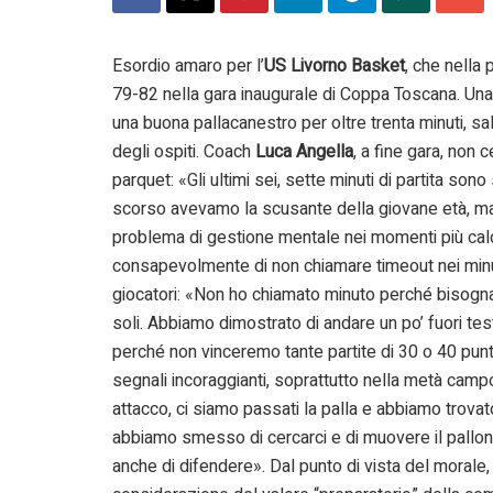
Esordio amaro per l’
US Livorno Basket
, che nella
79-82 nella gara inaugurale di Coppa Toscana. Una p
una buona pallacanestro per oltre trenta minuti, sal
degli ospiti. Coach
Luca Angella
, a fine gara, non 
parquet: «Gli ultimi sei, sette minuti di partita so
scorso avevamo la scusante della giovane età, ma 
problema di gestione mentale nei momenti più caldi
consapevolmente di non chiamare timeout nei minuti
giocatori: «Non ho chiamato minuto perché bisogna
soli. Abbiamo dimostrato di andare un po’ fuori tes
perché non vinceremo tante partite di 30 o 40 punt
segnali incoraggianti, soprattutto nella metà campo
attacco, ci siamo passati la palla e abbiamo trova
abbiamo smesso di cercarci e di muovere il pallon
anche di difendere». Dal punto di vista del morale, 