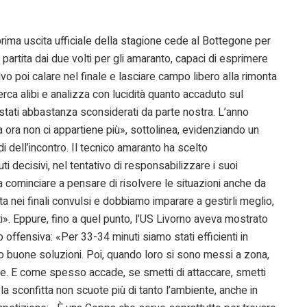
 prima uscita ufficiale della stagione cede al Bottegone per
artita dai due volti per gli amaranto, capaci di esprimere
vo poi calare nel finale e lasciare campo libero alla rimonta
cerca alibi e analizza con lucidità quanto accaduto sul
no stati abbastanza sconsiderati da parte nostra. L’anno
ora non ci appartiene più», sottolinea, evidenziando un
 dell’incontro. Il tecnico amaranto ha scelto
 decisivi, nel tentativo di responsabilizzare i suoi
 cominciare a pensare di risolvere le situazioni anche da
ta nei finali convulsi e dobbiamo imparare a gestirli meglio,
i». Eppure, fino a quel punto, l’US Livorno aveva mostrato
 offensiva: «Per 33-34 minuti siamo stati efficienti in
to buone soluzioni. Poi, quando loro si sono messi a zona,
e. E come spesso accade, se smetti di attaccare, smetti
la sconfitta non scuote più di tanto l’ambiente, anche in