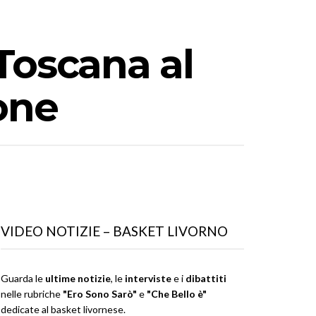
Toscana al
one
VIDEO NOTIZIE – BASKET LIVORNO
Guarda le
ultime notizie
, le
interviste
e i
dibattiti
nelle rubriche
"Ero Sono Sarò"
e
"Che Bello è"
dedicate al basket livornese.