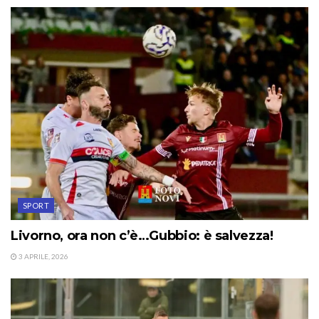
SPORT
Livorno, ora non c’è…Gubbio: è salvezza!
3 APRILE, 2026