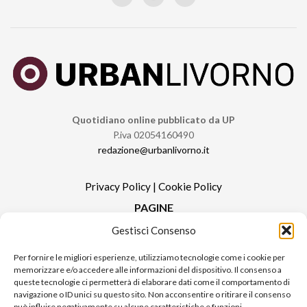
Quotidiano online pubblicato da UP
P.iva 02054160490
redazione@urbanlivorno.it
Privacy Policy
|
Cookie Policy
PAGINE
Gestisci Consenso
Redazione
Contatti
Per fornire le migliori esperienze, utilizziamo tecnologie come i cookie per
memorizzare e/o accedere alle informazioni del dispositivo. Il consenso a
Pubblicità
queste tecnologie ci permetterà di elaborare dati come il comportamento di
Sitemap
navigazione o ID unici su questo sito. Non acconsentire o ritirare il consenso
può influire negativamente su alcune caratteristiche e funzioni.