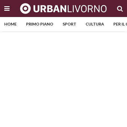
HOME
PRIMO PIANO
SPORT
CULTURA
PER IL