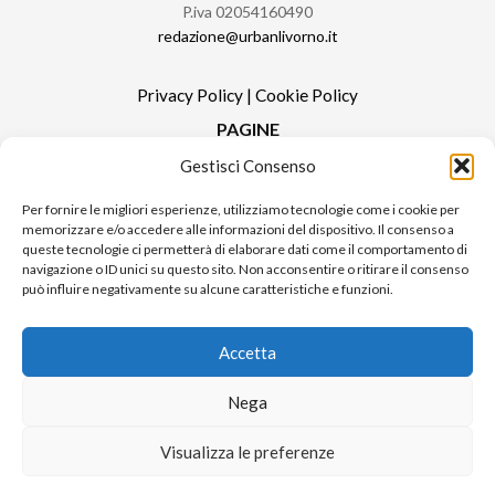
P.iva 02054160490
redazione@urbanlivorno.it
Privacy Policy
|
Cookie Policy
PAGINE
Gestisci Consenso
Redazione
Contatti
Per fornire le migliori esperienze, utilizziamo tecnologie come i cookie per
memorizzare e/o accedere alle informazioni del dispositivo. Il consenso a
Pubblicità
queste tecnologie ci permetterà di elaborare dati come il comportamento di
Sitemap
navigazione o ID unici su questo sito. Non acconsentire o ritirare il consenso
può influire negativamente su alcune caratteristiche e funzioni.
RUBRICHE
Notizie in Primo Piano
Accetta
Tutte le notizie
Urban Video
Nega
Livorno FAQs
Visualizza le preferenze