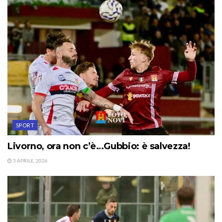
SPORT
Livorno, ora non c’è…Gubbio: è salvezza!
3 APRILE, 2026