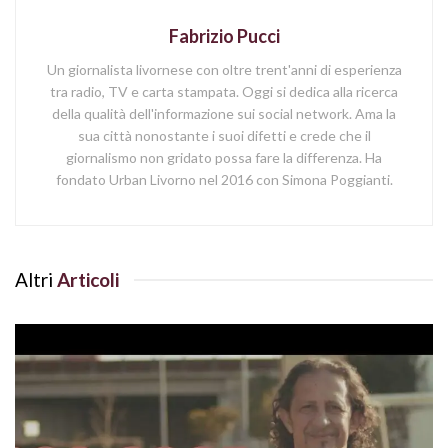
Fabrizio Pucci
Un giornalista livornese con oltre trent'anni di esperienza
tra radio, TV e carta stampata. Oggi si dedica alla ricerca
della qualità dell'informazione sui social network. Ama la
sua città nonostante i suoi difetti e crede che il
giornalismo non gridato possa fare la differenza. Ha
fondato Urban Livorno nel 2016 con Simona Poggianti.
Altri
Articoli