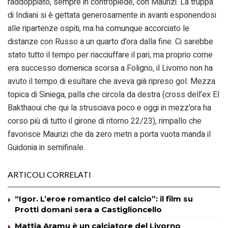
raddoppiato, sempre in contropiede, con Maurizi. La truppa
di Indiani si è gettata generosamente in avanti esponendosi
alle ripartenze ospiti, ma ha comunque accorciato le
distanze con Russo a un quarto d’ora dalla fine. Ci sarebbe
stato tutto il tempo per riacciuffare il pari, ma proprio come
era successo domenica scorsa a Foligno, il Livorno non ha
avuto il tempo di esultare che aveva già ripreso gol. Mezza
topica di Siniega, palla che circola da destra (cross dell’ex El
Bakthaoui che qui la strusciava poco e oggi in mezz’ora ha
corso più di tutto il girone di ritorno 22/23), rimpallo che
favorisce Maurizi che da zero metri a porta vuota manda il
Guidonia in semifinale.
ARTICOLI CORRELATI
“Igor. L’eroe romantico del calcio”: il film su
Protti domani sera a Castiglioncello
Mattia Aramu è un calciatore del Livorno