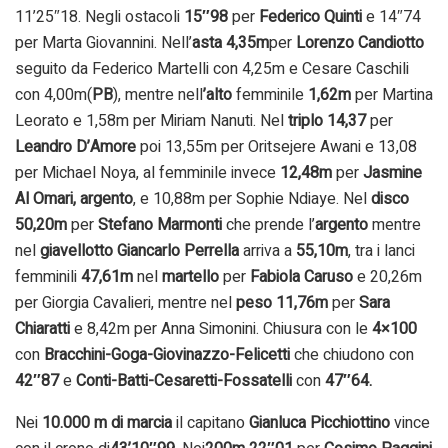
11’25″18. Negli ostacoli
15″98
per
Federico Quinti
e 14″74
per Marta Giovannini. Nell’
asta 4,35m
per
Lorenzo Candiotto
seguito da Federico Martelli con 4,25m e Cesare Caschili
con 4,00m(
PB
), mentre nell
’alto
femminile
1,62m
per Martina
Leorato e 1,58m per Miriam Nanuti. Nel
triplo 14,37
per
Leandro D’Amore
poi 13,55m per Oritsejere Awani e 13,08
per Michael Noya, al femminile invece
12,48m
per
Jasmine
Al Omari
,
argento
, e 10,88m per Sophie Ndiaye. Nel
disco
50,20m
per
Stefano Marmonti
che prende l’
argento
mentre
nel
giavellotto Giancarlo Perrella
arriva a
55,10m
, tra i lanci
femminili
47,61m
nel
martello
per
Fabiola Caruso
e 20,26m
per Giorgia Cavalieri, mentre nel
peso 11,76m
per
Sara
Chiaratti
e 8,42m per Anna Simonini. Chiusura con le
4×100
con
Bracchini-Goga-Giovinazzo-Felicetti
che chiudono con
42″87
e
Conti-Batti-Cesaretti-Fossatelli
con
47″64
.
Nei
10.000 m di marcia
il capitano
Gianluca Picchiottino
vince