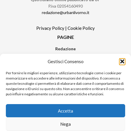
P.iva 02054160490
redazione@urbanlivorno.it
Privacy Policy
|
Cookie Policy
PAGINE
Redazione
Contatti
Gestisci Consenso
Pubblicità
Sitemap
Per fornire le migliori esperienze, utilizziamo tecnologie come i cookie per
memorizzare e/o accedere alle informazioni del dispositivo. Il consenso a
RUBRICHE
queste tecnologie ci permetterà di elaborare dati come il comportamento di
navigazione o ID unici su questo sito. Non acconsentire o ritirare il consenso
Notizie in Primo Piano
può influire negativamente su alcune caratteristiche e funzioni.
Tutte le notizie
Urban Video
Accetta
Livorno FAQs
Nega