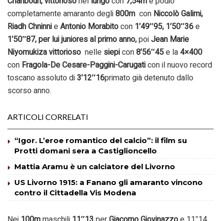
Chahboun, vittorioso
nel
lungo
con
7,54m
e podio
completamente amaranto degli
800m
con
Niccolò Galimi,
Riadh Chninni
e
Antonio Morabito
con
1’49″95, 1’50″36
e
1’50″87, per lui juniores al primo anno
,
poi
Jean Marie
Niyomukiza vittorioso
nelle
siepi
con
8’56″45
e la
4×400
con
Fragola-De Cesare-Paggini-Carugati
con il nuovo record
toscano assoluto di
3’12″16
primato già detenuto dallo
scorso anno.
ARTICOLI CORRELATI
“Igor. L’eroe romantico del calcio”: il film su
Protti domani sera a Castiglioncello
Mattia Aramu è un calciatore del Livorno
US Livorno 1915: a Fanano gli amaranto vincono
contro il Cittadella Vis Modena
Nei
100m
maschili
11″13
per
Giacomo Giovinazzo
e 11″14