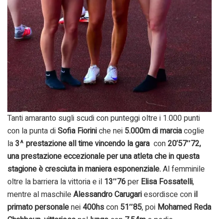
Tanti amaranto sugli scudi con punteggi oltre i 1.000 punti
con la punta di
Sofia Fiorini
che nei
5.000m di marcia
coglie
la
3^ prestazione all time vincendo la gara
con
20’57″72,
una prestazione eccezionale per una atleta che in questa
stagione è cresciuta in maniera esponenziale.
Al femminile
oltre la barriera la vittoria e il
13″76
per
Elisa Fossatelli
,
mentre al maschile
Alessandro Carugari
esordisce con
il
primato personale
nei
400hs
con
51″85
, poi
Mohamed Reda