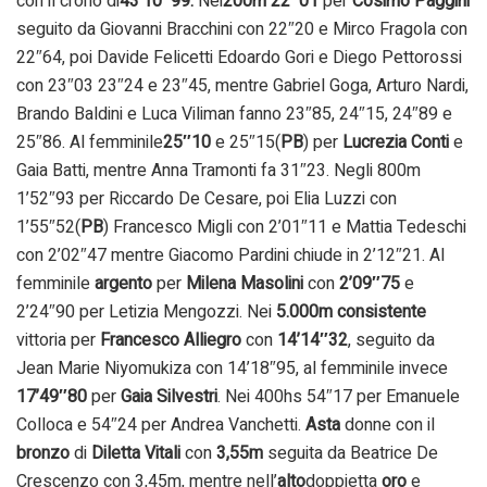
con il crono di
43’10″99.
Nei
200m 22″01
per
Cosimo Paggini
seguito da Giovanni Bracchini con 22″20 e Mirco Fragola con
22″64, poi Davide Felicetti Edoardo Gori e Diego Pettorossi
con 23″03 23″24 e 23″45, mentre Gabriel Goga, Arturo Nardi,
Brando Baldini e Luca Viliman fanno 23″85, 24″15, 24″89 e
25″86. Al femminile
25″10
e 25″15(
PB
) per
Lucrezia Conti
e
Gaia Batti, mentre Anna Tramonti fa 31″23. Negli 800m
1’52″93 per Riccardo De Cesare, poi Elia Luzzi con
1’55″52(
PB
) Francesco Migli con 2’01″11 e Mattia Tedeschi
con 2’02″47 mentre Giacomo Pardini chiude in 2’12″21. Al
femminile
argento
per
Milena Masolini
con
2’09″75
e
2’24″90 per Letizia Mengozzi. Nei
5.000m consistente
vittoria per
Francesco Alliegro
con
14’14″32
, seguito da
Jean Marie Niyomukiza con 14’18″95, al femminile invece
17’49″80
per
Gaia Silvestri
. Nei 400hs 54″17 per Emanuele
Colloca e 54″24 per Andrea Vanchetti.
Asta
donne con il
bronzo
di
Diletta Vitali
con
3,55m
seguita da Beatrice De
Crescenzo con 3,45m, mentre nell’
alto
doppietta
oro
e