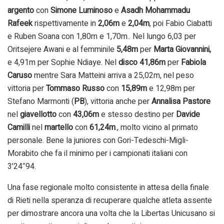
argento
con
Simone Luminoso
e
Asadh Mohammadu
Rafeek
rispettivamente in
2,06m
e
2,04m
, poi Fabio Ciabatti
e Ruben Soana con 1,80m e 1,70m.. Nel lungo 6,03 per
Oritsejere Awani e al femminile
5,48m
per
Marta Giovannini,
e 4,91m per Sophie Ndiaye. Nel
disco 41,86m
per
Fabiola
Caruso
mentre Sara Matteini arriva a 25,02m, nel peso
vittoria per
Tommaso Russo
con
15,89m
e 12,98m per
Stefano Marmonti (
PB
), vittoria anche per
Annalisa Pastore
nel
giavellotto
con
43,06m
e stesso destino per
Davide
Camilli
nel
martello
con
61,24m
., molto vicino al primato
personale. Bene la juniores con Gori-Tedeschi-Migli-
Morabito che fa il minimo per i campionati italiani con
3’24″94.
Una fase regionale molto consistente in attesa della finale
di Rieti nella speranza di recuperare qualche atleta assente
per dimostrare ancora una volta che la Libertas Unicusano si