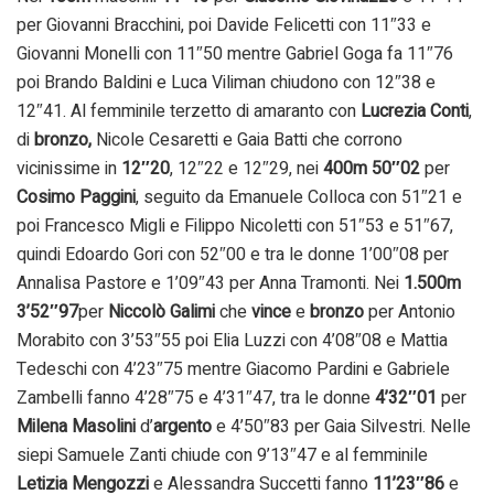
per Giovanni Bracchini, poi Davide Felicetti con 11″33 e
Giovanni Monelli con 11″50 mentre Gabriel Goga fa 11″76
poi Brando Baldini e Luca Viliman chiudono con 12″38 e
12″41. Al femminile terzetto di amaranto con
Lucrezia Conti
,
di
bronzo
,
Nicole Cesaretti e Gaia Batti che corrono
vicinissime in
12″20
, 12″22 e 12″29, nei
400m 50″02
per
Cosimo
Paggini
, seguito da Emanuele Colloca con 51″21 e
poi Francesco Migli e Filippo Nicoletti con 51″53 e 51″67,
quindi Edoardo Gori con 52″00 e tra le donne 1’00″08 per
Annalisa Pastore e 1’09″43 per Anna Tramonti. Nei
1.500m
3’52″97
per
Niccolò Galimi
che
vince
e
bronzo
per Antonio
Morabito con 3’53″55 poi Elia Luzzi con 4’08″08 e Mattia
Tedeschi con 4’23″75 mentre Giacomo Pardini e Gabriele
Zambelli fanno 4’28″75 e 4’31″47, tra le donne
4’32″01
per
Milena Masolini
d’
argento
e 4’50″83 per Gaia Silvestri. Nelle
siepi Samuele Zanti chiude con 9’13″47 e al femminile
Letizia Mengozzi
e Alessandra Succetti fanno
11’23″86
e