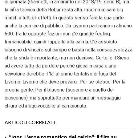
di giornata (Giannetti, in amaranto nel 2018/19, serie B), ma
la cifra tecnica della Robur resta alta. Insomma: sarà big
match a tutti gli effetti. In questo senso farà la sua parte
anche la cornice di pubblico. Da Livorno partiranno in almeno
600. Tra le opposte fazioni non c’è grande feeling.
Immancabile, quindi l’appello alla calma. C’è assoluto
bisogno di vincere sul campo e basta nella consapevolezza
che la sfida è importante, ma non decisiva. Certo: è il Siena
ad avere tutto da perdere perché gioca in casa e uno
scivolone darebbe il ‘la’ al primo tentativo di fuga del
Livorno. Livorno che deve provarci. Per se stesso. Per la
propria gente. Per il blasone (superiore a quello dei
bianconeri), ma soprattutto per mandare un messaggio
chiaro ed inequivocabile al campionato.
ARTICOLI CORRELATI
“Igor. L’eroe romantico del calcio”: il film su