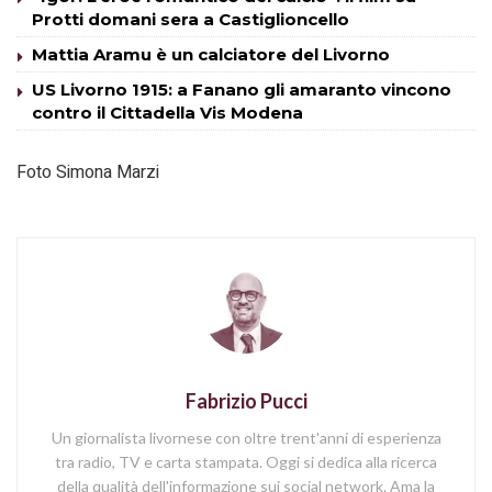
Protti domani sera a Castiglioncello
Mattia Aramu è un calciatore del Livorno
US Livorno 1915: a Fanano gli amaranto vincono
contro il Cittadella Vis Modena
Foto Simona Marzi
Fabrizio Pucci
Un giornalista livornese con oltre trent'anni di esperienza
tra radio, TV e carta stampata. Oggi si dedica alla ricerca
della qualità dell'informazione sui social network. Ama la