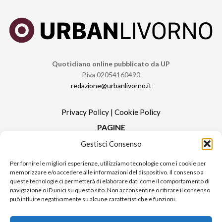
Quotidiano online pubblicato da UP
P.iva 02054160490
redazione@urbanlivorno.it
Privacy Policy
|
Cookie Policy
PAGINE
Gestisci Consenso
Redazione
Contatti
Per fornire le migliori esperienze, utilizziamo tecnologie come i cookie per
memorizzare e/o accedere alle informazioni del dispositivo. Il consenso a
Pubblicità
queste tecnologie ci permetterà di elaborare dati come il comportamento di
Sitemap
navigazione o ID unici su questo sito. Non acconsentire o ritirare il consenso
può influire negativamente su alcune caratteristiche e funzioni.
RUBRICHE
Notizie in Primo Piano