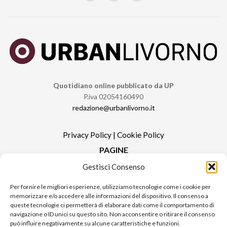
Quotidiano online pubblicato da UP
P.iva 02054160490
redazione@urbanlivorno.it
Privacy Policy
|
Cookie Policy
PAGINE
Gestisci Consenso
Redazione
Contatti
Per fornire le migliori esperienze, utilizziamo tecnologie come i cookie per
memorizzare e/o accedere alle informazioni del dispositivo. Il consenso a
Pubblicità
queste tecnologie ci permetterà di elaborare dati come il comportamento di
Sitemap
navigazione o ID unici su questo sito. Non acconsentire o ritirare il consenso
può influire negativamente su alcune caratteristiche e funzioni.
RUBRICHE