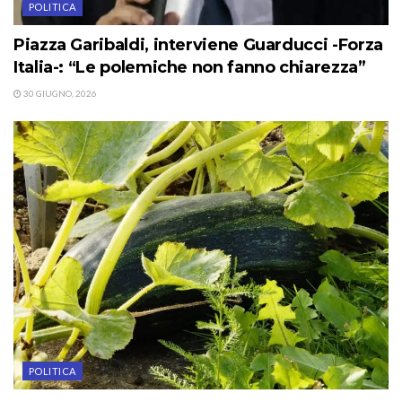
POLITICA
Piazza Garibaldi, interviene Guarducci -Forza
Italia-: “Le polemiche non fanno chiarezza”
30 GIUGNO, 2026
POLITICA