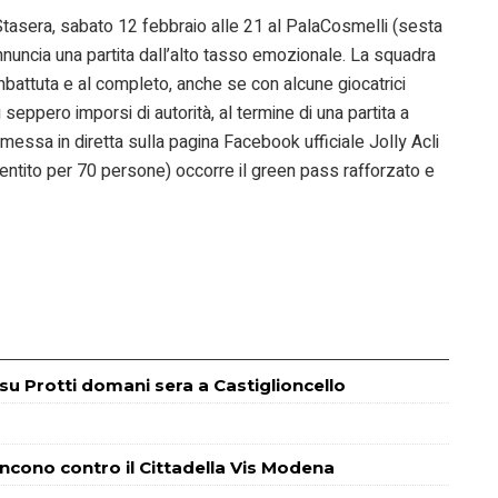
 Stasera, sabato 12 febbraio alle 21 al PalaCosmelli (sesta
si annuncia una partita dall’alto tasso emozionale. La squadra
mbattuta e al completo, anche se con alcune giocatrici
 seppero imporsi di autorità, al termine di una partita a
asmessa in diretta sulla pagina Facebook ufficiale Jolly Acli
entito per 70 persone) occorre il green pass rafforzato e
m su Protti domani sera a Castiglioncello
incono contro il Cittadella Vis Modena