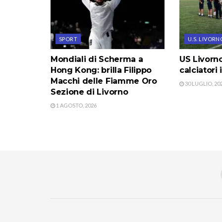
SPORT
U.S. LIVORN
Mondiali di Scherma a
US Livorno
Hong Kong: brilla Filippo
calciatori
Macchi delle Fiamme Oro
30 LUGLIO, 20
Sezione di Livorno
1 AGOSTO, 2026