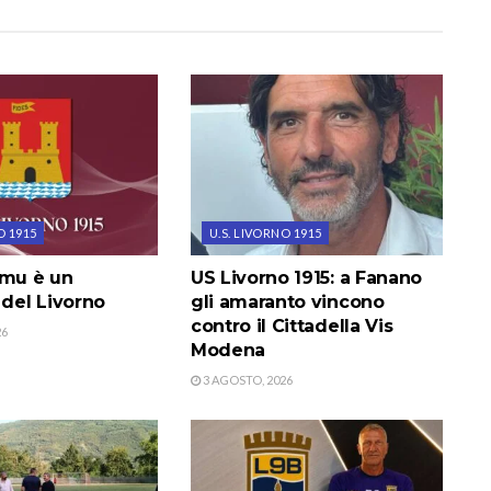
O 1915
U.S. LIVORNO 1915
amu è un
US Livorno 1915: a Fanano
 del Livorno
gli amaranto vincono
contro il Cittadella Vis
26
Modena
3 AGOSTO, 2026