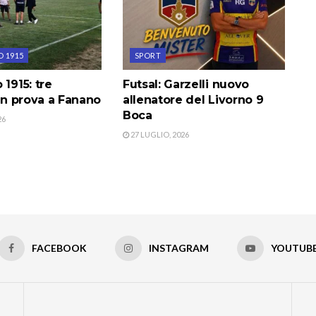
O 1915
SPORT
 1915: tre
Futsal: Garzelli nuovo
 in prova a Fanano
allenatore del Livorno 9
Boca
26
27 LUGLIO, 2026
FACEBOOK
INSTAGRAM
YOUTUB