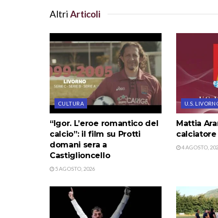
Altri
Articoli
CULTURA
U.S. LIVORN
“Igor. L’eroe romantico del
Mattia Ar
calcio”: il film su Protti
calciatore
domani sera a
4 AGOSTO, 20
Castiglioncello
5 AGOSTO, 2026