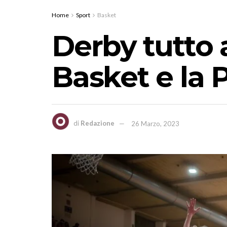
Home
Sport
Basket
Derby tutto a
Basket e la P
di
Redazione
26 Marzo, 2023