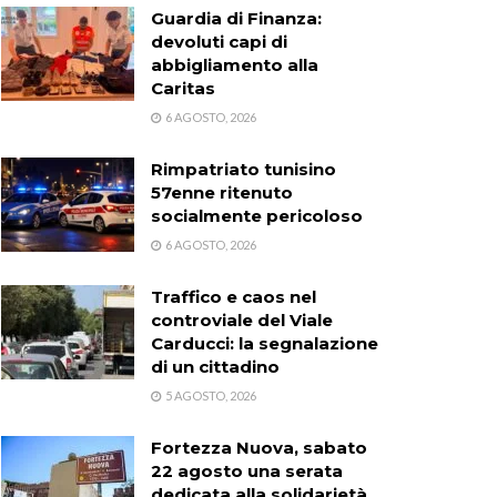
Guardia di Finanza:
devoluti capi di
abbigliamento alla
Caritas
6 AGOSTO, 2026
Rimpatriato tunisino
57enne ritenuto
socialmente pericoloso
6 AGOSTO, 2026
Traffico e caos nel
controviale del Viale
Carducci: la segnalazione
di un cittadino
5 AGOSTO, 2026
Fortezza Nuova, sabato
22 agosto una serata
dedicata alla solidarietà