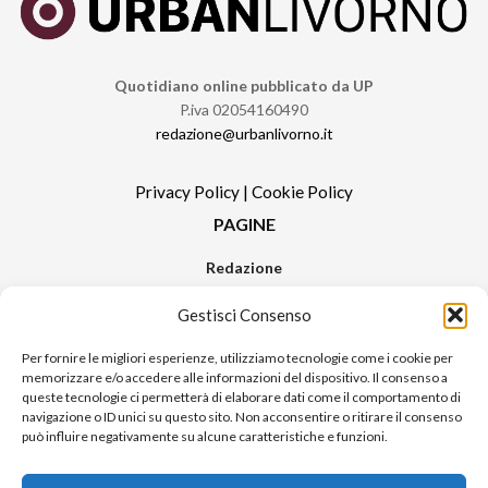
Quotidiano online pubblicato da UP
P.iva 02054160490
redazione@urbanlivorno.it
Privacy Policy
|
Cookie Policy
PAGINE
Redazione
Contatti
Gestisci Consenso
Pubblicità
Sitemap
Per fornire le migliori esperienze, utilizziamo tecnologie come i cookie per
memorizzare e/o accedere alle informazioni del dispositivo. Il consenso a
RUBRICHE
queste tecnologie ci permetterà di elaborare dati come il comportamento di
navigazione o ID unici su questo sito. Non acconsentire o ritirare il consenso
Notizie in Primo Piano
può influire negativamente su alcune caratteristiche e funzioni.
Tutte le notizie