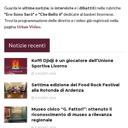
Guarda le
ultime notizie
, le
interviste
e i
dibattiti
nelle rubriche
"Ero Sono Sarò"
e
"Che Bello è"
dedicate al basket livornese.
Trovi la programmazione delle dirette e i video già registrati nella
pagina
Urban Video
.
Notizie recenti
Koffi Djidji è un giocatore dell’Unione
Sportiva Livorno
8 AGOSTO, 2026
Settima edizione del Food Rock Festival
alla Rotonda di Ardenza
8 AGOSTO, 2026
Museo civico “G. Fattori”: ottenuto il
riconoscimento di museo a rilevanza
regionale
8 AGOSTO, 2026