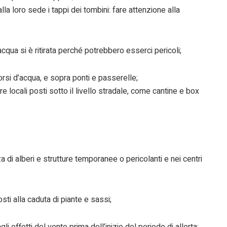
lla loro sede i tappi dei tombini: fare attenzione alla
cqua si è ritirata perché potrebbero esserci pericoli;
corsi d’acqua, e sopra ponti e passerelle;
e locali posti sotto il livello stradale, come cantine e box
za di alberi e strutture temporanee o pericolanti e nei centri
osti alla caduta di piante e sassi;
i effetti del vento prima dell’inizio del periodo di allerta;