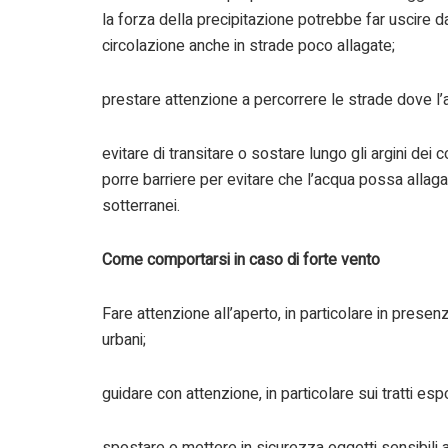
la forza della precipitazione potrebbe far uscire da
circolazione anche in strade poco allagate;
prestare attenzione a percorrere le strade dove l’a
evitare di transitare o sostare lungo gli argini dei 
porre barriere per evitare che l’acqua possa allagar
sotterranei.
Come comportarsi in caso di forte vento
Fare attenzione all’aperto, in particolare in presen
urbani;
guidare con attenzione, in particolare sui tratti esp
spostare o mettere in sicurezza oggetti sensibili agl