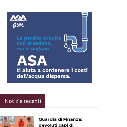
Notizie recenti
Guardia di Finanza:
devoluti capi di